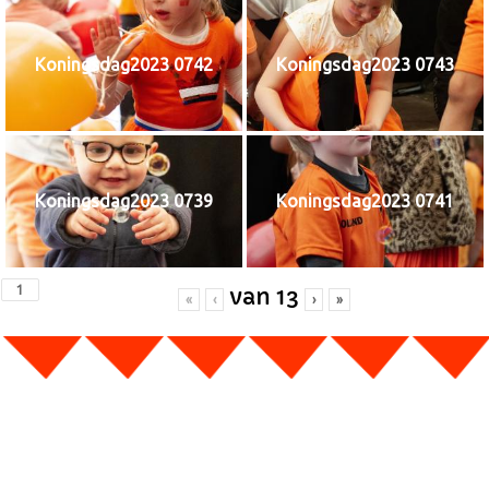
Koningsdag2023 0742
Koningsdag2023 0743
Koningsdag2023 0739
Koningsdag2023 0741
van
13
«
‹
›
»